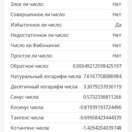
Злое ли число:
Нет
Совершенное ли число:
Нет
Избыточное ли число:
Да
Недостаточное ли число:
Нет
Число ли Фибоначчи:
Нет
Простое ли число:
Нет
Обратное число:
0.00049212598425197
Натуральный логарифм числа:
7.6167758086984
Десятичный логарифм числа:
3.3079237036119
Синус числа:
0.5732336811266
Косинус числа:
-0.81939193724496
Тангенс числа:
-0.69958423444339
Котангенс числа:
-1.4294204339748