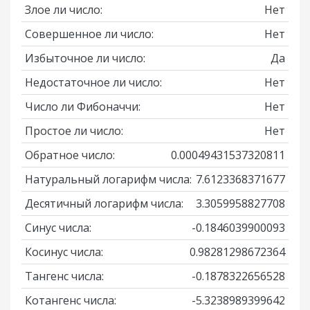
Злое ли число:
Нет
Совершенное ли число:
Нет
Избыточное ли число:
Да
Недостаточное ли число:
Нет
Число ли Фибоначчи:
Нет
Простое ли число:
Нет
Обратное число:
0.00049431537320811
Натуральный логарифм числа:
7.6123368371677
Десятичный логарифм числа:
3.3059958827708
Синус числа:
-0.1846039900093
Косинус числа:
0.98281298672364
Тангенс числа:
-0.1878322656528
Котангенс числа:
-5.3238989399642