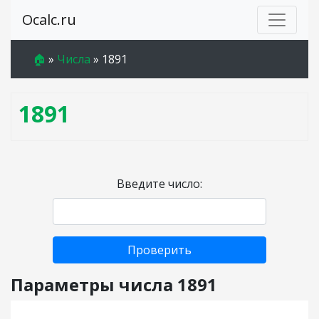
Ocalc.ru
🏠
»
Числа
»
1891
1891
Введите число:
Проверить
Параметры числа 1891