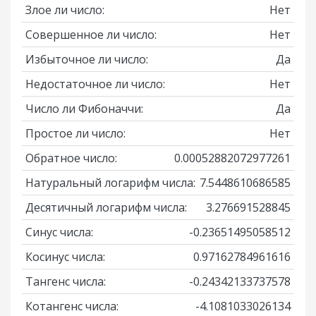
Злое ли число:
Нет
Совершенное ли число:
Нет
Избыточное ли число:
Да
Недостаточное ли число:
Нет
Число ли Фибоначчи:
Да
Простое ли число:
Нет
Обратное число:
0.00052882072977261
Натуральный логарифм числа:
7.5448610686585
Десятичный логарифм числа:
3.276691528845
Синус числа:
-0.23651495058512
Косинус числа:
0.97162784961616
Тангенс числа:
-0.24342133737578
Котангенс числа:
-4.1081033026134