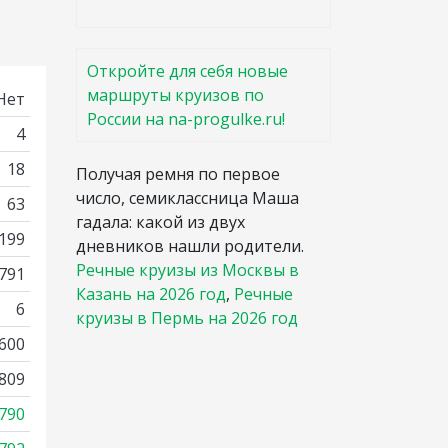
Откройте для себя новые
маршруты круизов по
Нет
России на na-progulke.ru!
4
18
Получая ремня по первое
число, семиклассница Маша
63
гадала: какой из двух
 199
дневников нашли родители.
Речные круизы из Москвы в
1791
Казань на 2026 год
,
Речные
6
круизы в Пермь на 2026 год
600
809
790