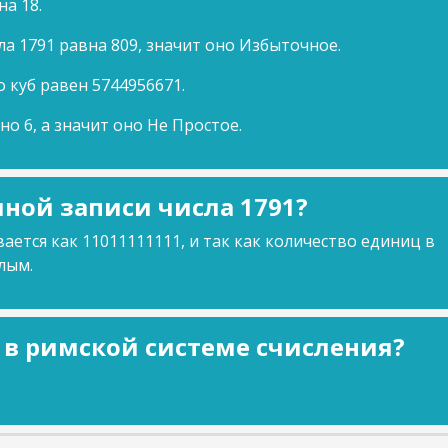
на 18.
ла 1791 равна 809, значит оно Избыточное.
о куб равен 5744956671.
но 6, а значит оно Не Простое.
ной записи числа 1791?
ается как 11011111111, и так как количество единиц в
лым.
1 в римской системе счисления?