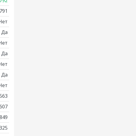
792
791
Нет
Да
Нет
Да
Нет
Да
Нет
563
607
849
325