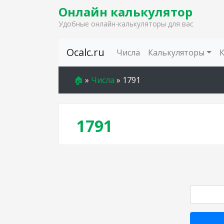
Онлайн калькулятор
Удобные онлайн-калькуляторы для вас
Skip to content
Ocalc.ru
Числа
Калькуляторы
🏠
»
Числа
»
1791
1791