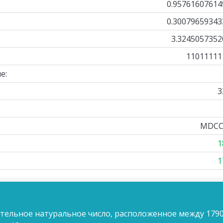
0.95761607614
0.30079659343
3.3245057352
11011111
е:
3
MDCC
1
1
ительное натуральное число, расположенное между 1790