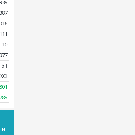
939
387
016
111
10
377
6ff
XCI
801
789
 и