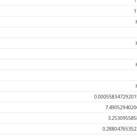
1
1
0.00055834729201
7.4905294020
3.253095585
0.28804765352