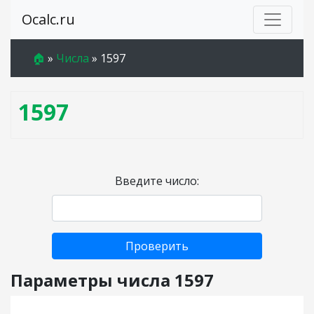
Ocalc.ru
🏠
»
Числа
»
1597
1597
Введите число:
Проверить
Параметры числа 1597