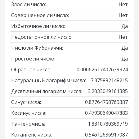
Злое ли число:
Нет
Совершенное ли число:
Нет
Избыточное ли число:
Да
Недостаточное ли число:
Нет
Число ли Фибоначчи:
Да
Простое ли число:
Да
Обратное число:
0.00062617407639324
Натуральный логарифм числа:
7.375882148215
Десятичный логарифм числа:
3.2033049161385
Синус числа:
0.87764758769387
Косинус числа:
0.47930649047883
Тангенс числа:
1.8310780369719
Котангенс числа:
0.54612636917087