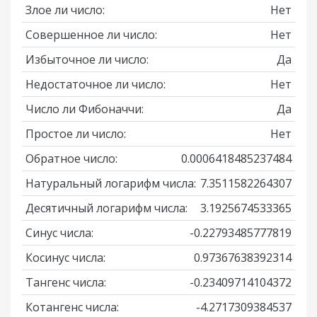
Злое ли число:
Нет
Совершенное ли число:
Нет
Избыточное ли число:
Да
Недостаточное ли число:
Нет
Число ли Фибоначчи:
Да
Простое ли число:
Нет
Обратное число:
0.0006418485237484
Натуральный логарифм числа:
7.3511582264307
Десятичный логарифм числа:
3.1925674533365
Синус числа:
-0.22793485777819
Косинус числа:
0.97367638392314
Тангенс числа:
-0.23409714104372
Котангенс числа:
-4.2717309384537