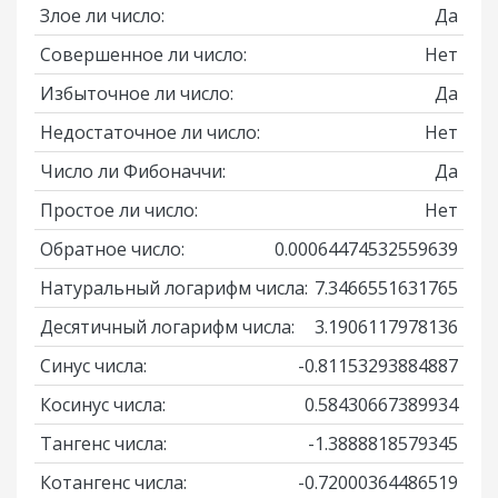
Злое ли число:
Да
Совершенное ли число:
Нет
Избыточное ли число:
Да
Недостаточное ли число:
Нет
Число ли Фибоначчи:
Да
Простое ли число:
Нет
Обратное число:
0.00064474532559639
Натуральный логарифм числа:
7.3466551631765
Десятичный логарифм числа:
3.1906117978136
Синус числа:
-0.81153293884887
Косинус числа:
0.58430667389934
Тангенс числа:
-1.3888818579345
Котангенс числа:
-0.72000364486519