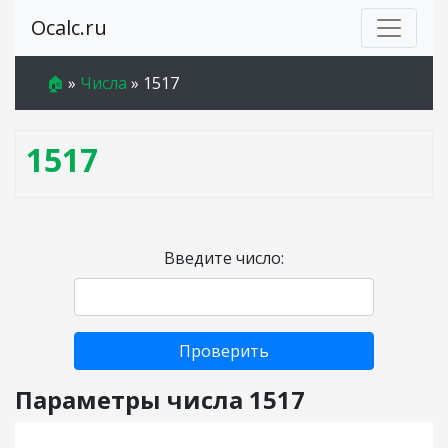
Ocalc.ru
🏠
»
Числа
»
1517
1517
Введите число:
Проверить
Параметры числа 1517