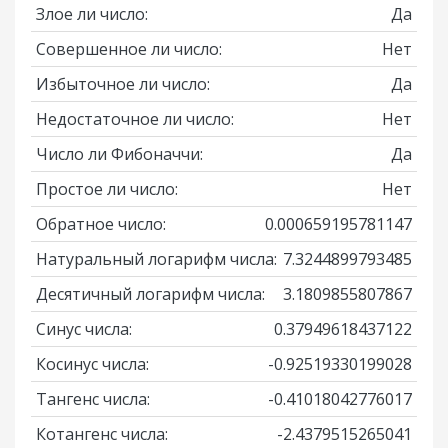
Злое ли число:
Да
Совершенное ли число:
Нет
Избыточное ли число:
Да
Недостаточное ли число:
Нет
Число ли Фибоначчи:
Да
Простое ли число:
Нет
Обратное число:
0.000659195781147
Натуральный логарифм числа:
7.3244899793485
Десятичный логарифм числа:
3.1809855807867
Синус числа:
0.37949618437122
Косинус числа:
-0.92519330199028
Тангенс числа:
-0.41018042776017
Котангенс числа:
-2.4379515265041