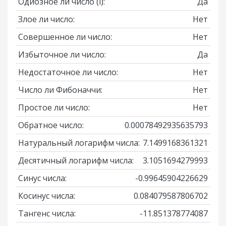
Одиозное ли число
(i)
:
Да
Злое ли число:
Нет
Совершенное ли число:
Нет
Избыточное ли число:
Да
Недостаточное ли число:
Нет
Число ли Фибоначчи:
Нет
Простое ли число:
Нет
Обратное число:
0.00078492935635793
Натуральный логарифм числа:
7.1499168361321
Десятичный логарифм числа:
3.1051694279993
Синус числа:
-0.99645904226629
Косинус числа:
0.084079587806702
Тангенс числа:
-11.851378774087