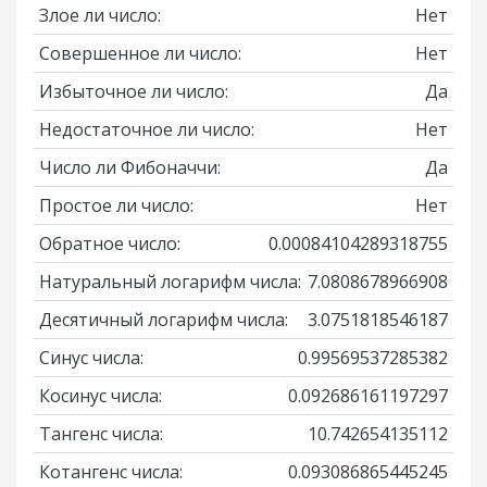
Злое ли число:
Нет
Совершенное ли число:
Нет
Избыточное ли число:
Да
Недостаточное ли число:
Нет
Число ли Фибоначчи:
Да
Простое ли число:
Нет
Обратное число:
0.00084104289318755
Натуральный логарифм числа:
7.0808678966908
Десятичный логарифм числа:
3.0751818546187
Синус числа:
0.99569537285382
Косинус числа:
0.092686161197297
Тангенс числа:
10.742654135112
Котангенс числа:
0.093086865445245