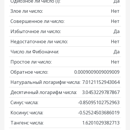
Одиозное ли число
(i)
:
Да
Злое ли число:
Нет
Совершенное ли число:
Нет
Избыточное ли число:
Да
Недостаточное ли число:
Нет
Число ли Фибоначчи:
Да
Простое ли число:
Нет
Обратное число:
0.0009009009009009
Натуральный логарифм числа:
7.0121152943064
Десятичный логарифм числа:
3.0453229787867
Синус числа:
-0.85095102752963
Косинус числа:
-0.52524503686019
Тангенс числа:
1.6201029382713