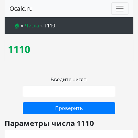
Ocalc.ru
🏠
»
Числа
»
1110
1110
Введите число:
Проверить
Параметры числа 1110