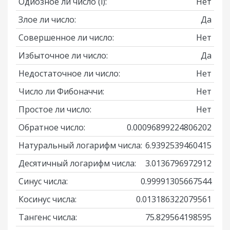
Одиозное ли число
(i)
:
Нет
Злое ли число:
Да
Совершенное ли число:
Нет
Избыточное ли число:
Да
Недостаточное ли число:
Нет
Число ли Фибоначчи:
Нет
Простое ли число:
Нет
Обратное число:
0.00096899224806202
Натуральный логарифм числа:
6.9392539460415
Десятичный логарифм числа:
3.0136796972912
Синус числа:
0.99991305667544
Косинус числа:
0.013186322079561
Тангенс числа:
75.829564198595